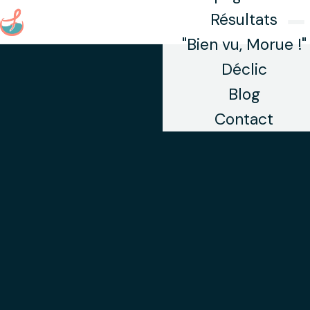
Aller au contenu principal
Résultats
"Bien vu, Morue !"
Déclic
Blog
Contact
Mentions légales
Dernière mise à jour : juillet 2026
Éditeur du site
Société :
Fanny Lopes (Entrepreneur